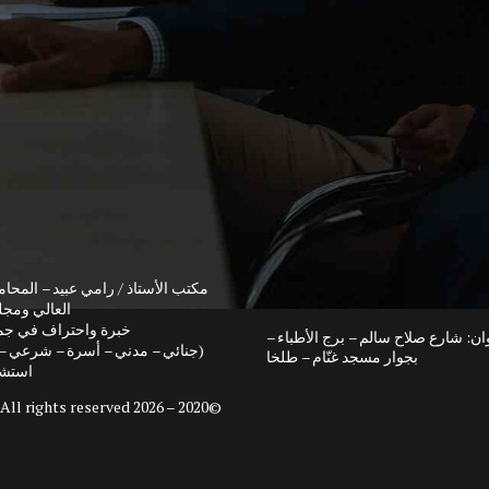
مكتب الأستاذ / رامي عبيد – المحام
العالي ومج
خبرة واحتراف في جمي
وان: شارع صلاح سالم – برج الأطباء –
(جنائي – مدني – أسرة – شرعي – 
بجوار مسجد غنّام – طلخا
استشا
. All rights reserved.
©2020 – 2026