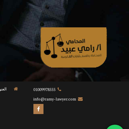
العن
01009978555
info@ramy-lawyer.com