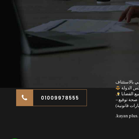
ي بالاستئناف
لس الدولة
ع القضايا
01009978555
صحة توقيع –
رات قانونية)
kayan plus