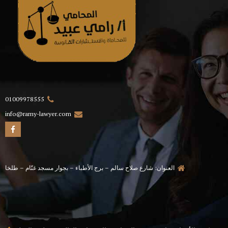
01009978555
info@ramy-lawyer.com
العنوان: شارع صلاح سالم – برج الأطباء – بجوار مسجد غنّام – طلخا