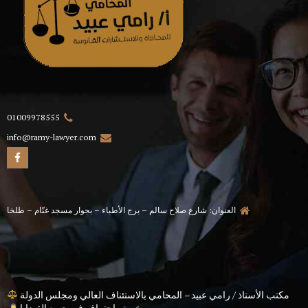
01009978555
info@ramy-lawyer.com
العنوان: شارع صلاح سالم – برج الأطباء – بجوار مسجد غنّام – طلخا
مكتب الأستاذ / رامي عبيد – المحامي بالاستئناف العالي ومجلس الدولة
خبرة واحتراف في جميع القضايا