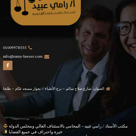
01009978555
info@ramy-lawyer.com
العنوان: شارع صلاح سالم – برج الأطباء – بجوار مسجد غنّام – طلخا
مكتب الأستاذ / رامي عبيد – المحامي بالاستئناف العالي ومجلس الدولة
خبرة واحتراف في جميع القضايا