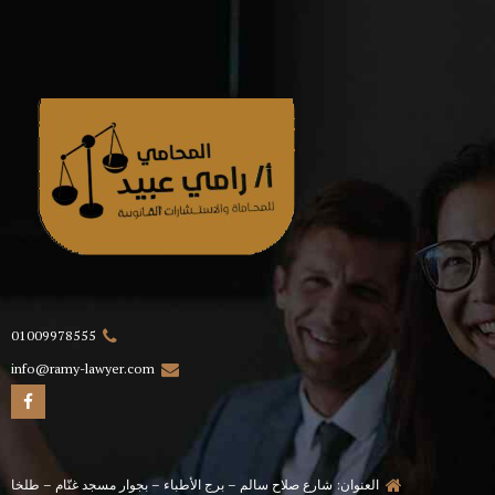
01009978555
info@ramy-lawyer.com
العنوان: شارع صلاح سالم – برج الأطباء – بجوار مسجد غنّام – طلخا