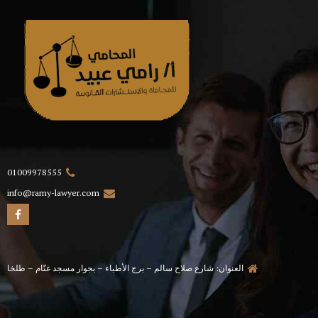
01009978555
info@ramy-lawyer.com
العنوان: شارع صلاح سالم – برج الأطباء – بجوار مسجد غنّام – طلخا