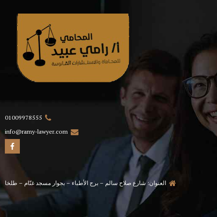
01009978555
info@ramy-lawyer.com
العنوان: شارع صلاح سالم – برج الأطباء – بجوار مسجد غنّام – طلخا