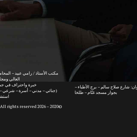
مكتب الأستاذ / رامي عبيد – المحام
العالي ومج
خبرة واحتراف في جمي
وان: شارع صلاح سالم – برج الأطباء –
(جنائي – مدني – أسرة – شرعي – 
بجوار مسجد غنّام – طلخا
استشا
. All rights reserved.
©2020 – 2026