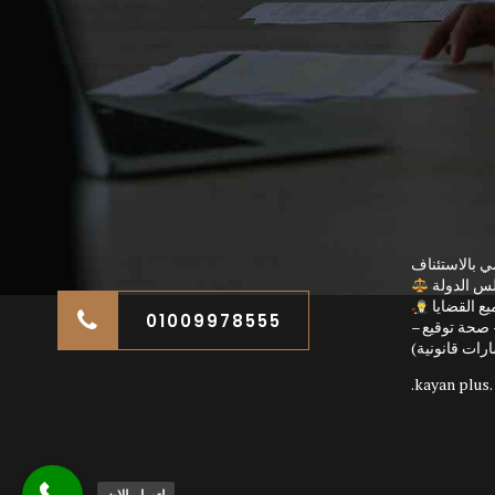
ي بالاستئناف
لس الدولة
ع القضايا
01009978555
صحة توقيع –
رات قانونية)
kayan plus