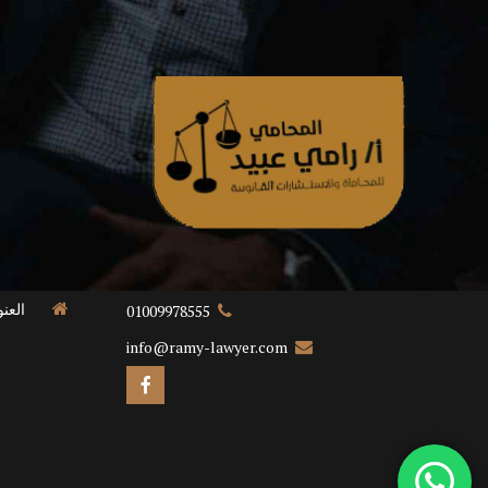
العن
01009978555
info@ramy-lawyer.com