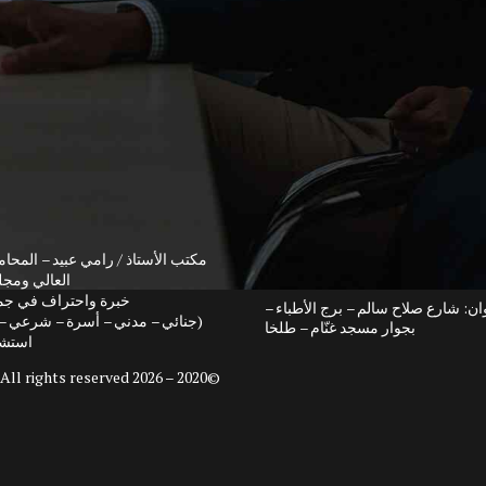
مكتب الأستاذ / رامي عبيد – المحام
العالي ومج
خبرة واحتراف في جمي
وان: شارع صلاح سالم – برج الأطباء –
(جنائي – مدني – أسرة – شرعي – 
بجوار مسجد غنّام – طلخا
استشا
. All rights reserved.
©2020 – 2026