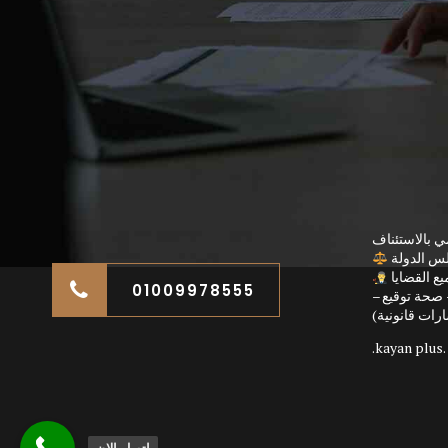
ي بالاستئناف
لس الدولة
ع القضايا
01009978555
صحة توقيع –
رات قانونية)
kayan plus