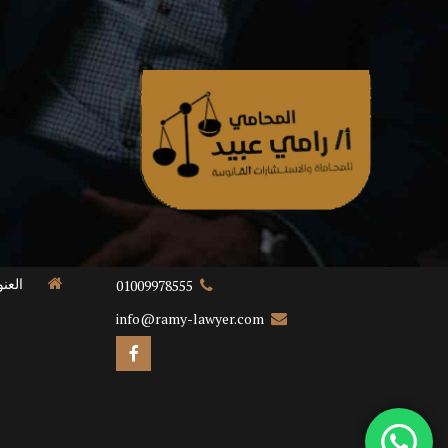
العن
01009978555
info@ramy-lawyer.com