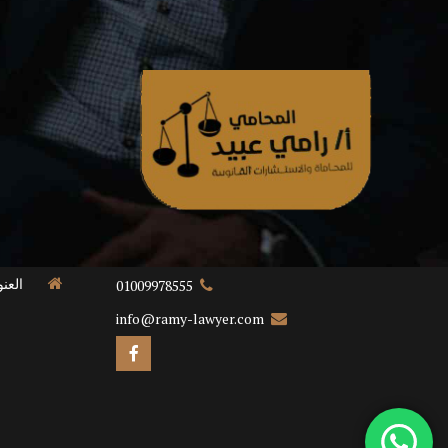
العن
01009978555
info@ramy-lawyer.com