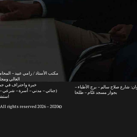
مكتب الأستاذ / رامي عبيد – المحام
العالي ومج
خبرة واحتراف في جمي
وان: شارع صلاح سالم – برج الأطباء –
(جنائي – مدني – أسرة – شرعي – 
بجوار مسجد غنّام – طلخا
استشا
. All rights reserved.
©2020 – 2026