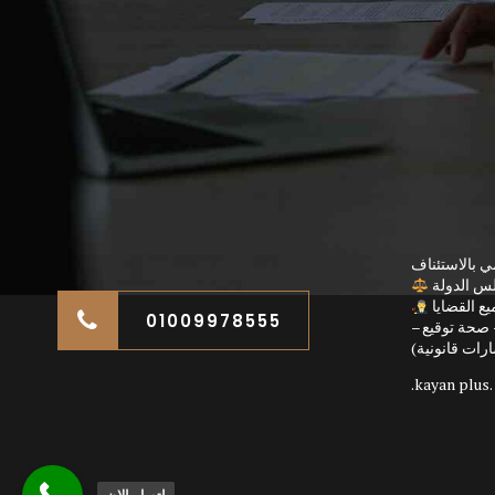
ي بالاستئناف
لس الدولة
ع القضايا
01009978555
صحة توقيع –
رات قانونية)
kayan plus