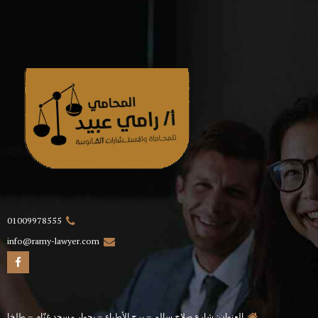
01009978555
info@ramy-lawyer.com
العنوان: شارع صلاح سالم – برج الأطباء – بجوار مسجد غنّام – طلخا