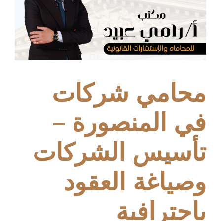
محامي شركات
في المنصورة –
تأسيس الشركات
وصياغة العقود
باحترافية