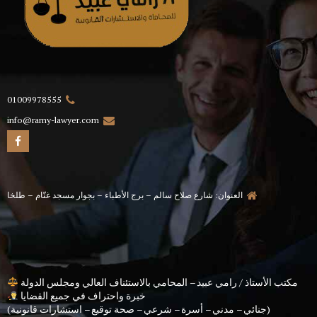
01009978555
info@ramy-lawyer.com
العنوان: شارع صلاح سالم – برج الأطباء – بجوار مسجد غنّام – طلخا
مكتب الأستاذ / رامي عبيد – المحامي بالاستئناف العالي ومجلس الدولة
خبرة واحتراف في جميع القضايا
(جنائي – مدني – أسرة – شرعي – صحة توقيع – استشارات قانونية)